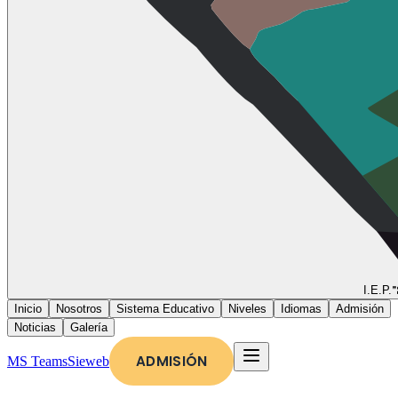
"
I.E.P.
Inicio
Nosotros
Sistema Educativo
Niveles
Idiomas
Admisión
Noticias
Galería
ADMISIÓN
MS Teams
Sieweb